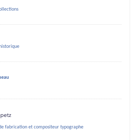
ollections
historique
neau
epetz
e fabrication et compositeur typographe