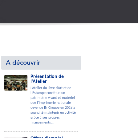
A découvrir
Présentation de
l'Atelier
L’Atelier du Livre d’Art et de
l’Estampe constitue un
patrimoine vivant et matériel
que l’Imprimerie nationale
devenue IN Groupe en 2018 a
souhaité maintenir en activité
grâce à ses propres
financements...