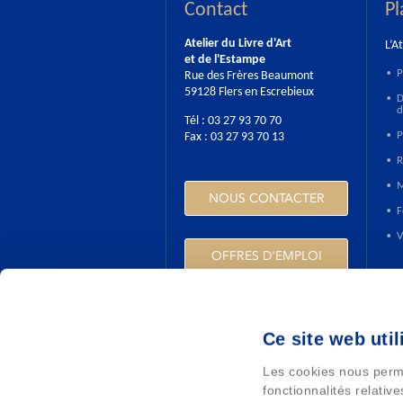
Contact
Pl
Atelier du Livre d'Art
L’At
et de l'Estampe
P
Rue des Frères Beaumont
•
59128 Flers en Escrebieux
D
•
d
Tél : 03 27 93 70 70
P
Fax : 03 27 93 70 13
•
R
•
M
•
NOUS CONTACTER
F
•
V
•
OFFRES D'EMPLOI
Pat
P
•
Ce site web util
L
•
HTTPS://WWW.INGROUPE.COM
Les cookies nous perme
L
•
fonctionnalités relativ
D
•