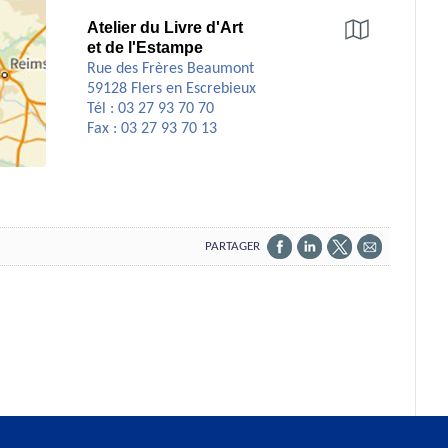
Atelier du Livre d'Art
et de l'Estampe
Préparez
votre
Rue des Frères Beaumont
itinéraire
59128 Flers en Escrebieux
Tél : 03 27 93 70 70
Fax : 03 27 93 70 13
PARTAGER
PARTAGER
PARTAGER
PARTAGER
PARTAGER
SUR
SUR
SUR
PAR
FACEBOOK
LINKEDIN
X
EMAIL