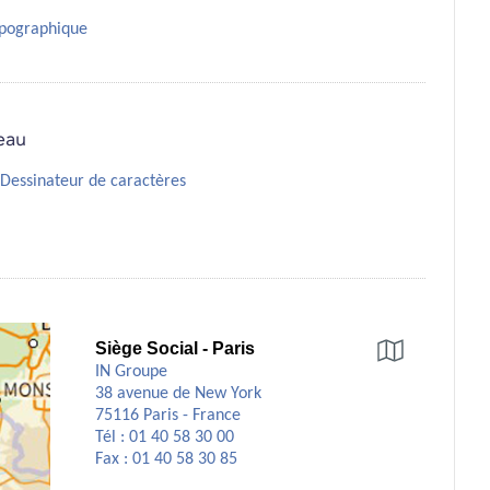
ypographique
eau
Dessinateur de caractères
Siège Social - Paris
IN Groupe
Préparez
votre
38 avenue de New York
itinéraire
75116 Paris - France
Tél : 01 40 58 30 00
Fax : 01 40 58 30 85