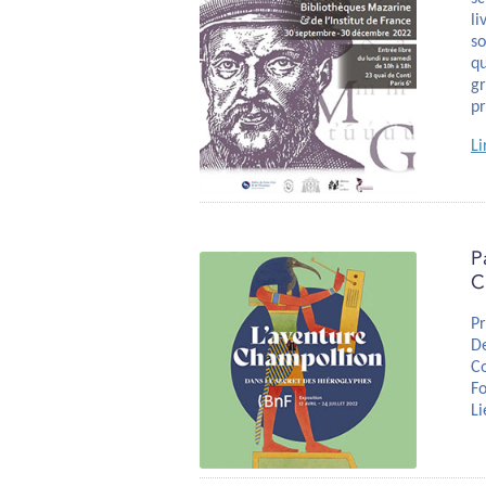
li
so
qu
gr
pr
Li
P
C
Pr
De
C
Fo
Li