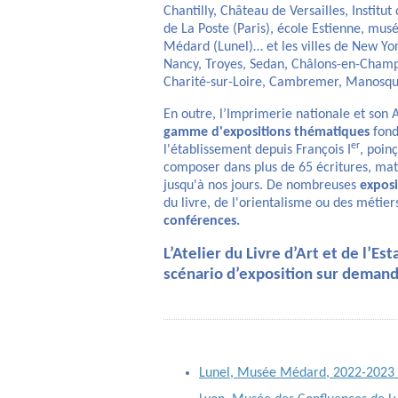
Chantilly, Château de Versailles, Instit
de La Poste (Paris), école Estienne, mu
Médard (Lunel)… et les villes de New York
Nancy, Troyes, Sedan, Châlons-en-Champa
Charité-sur-Loire, Cambremer, Manosqu
En outre, l’Imprimerie nationale et son 
gamme d'expositions thématiques
fond
er
l'établissement depuis François I
, poin
composer dans plus de 65 écritures, mat
jusqu'à nos jours. De nombreuses
exposi
du livre, de l'orientalisme ou des métier
conférences.
L’Atelier du Livre d’Art et de l’
scénario d’exposition sur demand
Lunel, Musée Médard, 2022-2023 :