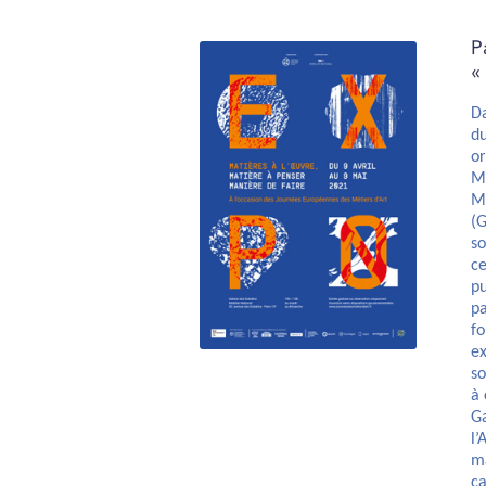
P
«
Da
du
or
Mo
Ma
(G
so
ce
pu
pa
fo
ex
so
à 
Ga
l’
ma
ca