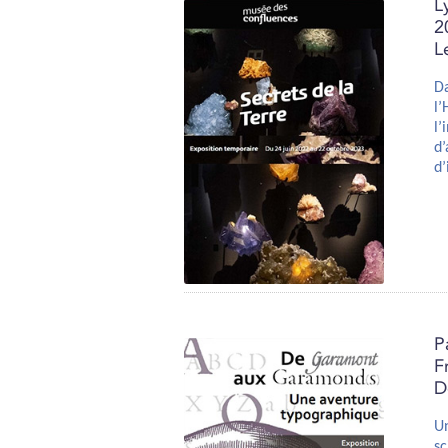
L
2
L
Da
l
l’
d’
d’
P
F
D
Un
sc