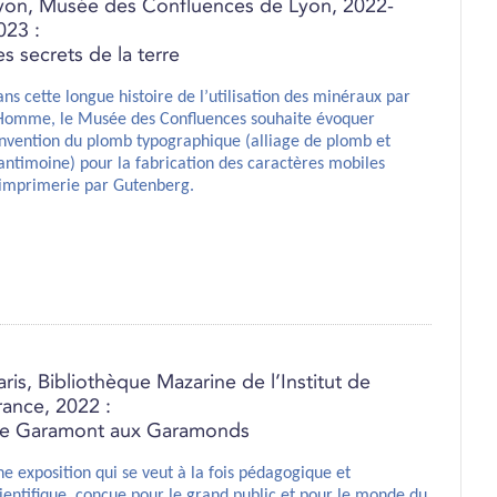
yon, Musée des Confluences de Lyon, 2022-
023 :
es secrets de la terre
ns cette longue histoire de l’utilisation des minéraux par
’Homme, le Musée des Confluences souhaite évoquer
invention du plomb typographique (alliage de plomb et
antimoine) pour la fabrication des caractères mobiles
imprimerie par Gutenberg.
aris, Bibliothèque Mazarine de l’Institut de
rance, 2022 :
e Garamont aux Garamonds
e exposition qui se veut à la fois pédagogique et
ientifique, conçue pour le grand public et pour le monde du