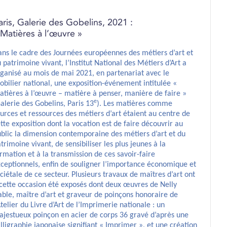
aris, Galerie des Gobelins, 2021 :
 Matières à l’œuvre »
ns le cadre des Journées européennes des métiers d’art et
 patrimoine vivant, l’Institut National des Métiers d’Art a
ganisé au mois de mai 2021, en partenariat avec le
bilier national, une exposition-événement intitulée «
tières à l’œuvre – matière à penser, manière de faire »
e
alerie des Gobelins, Paris 13
). Les matières comme
urces et ressources des métiers d’art étaient au centre de
tte exposition dont la vocation est de faire découvrir au
blic la dimension contemporaine des métiers d’art et du
trimoine vivant, de sensibiliser les plus jeunes à la
rmation et à la transmission de ces savoir-faire
ceptionnels, enfin de souligner l’importance économique et
ciétale de ce secteur. Plusieurs travaux de maîtres d’art ont
cette occasion été exposés dont deux œuvres de Nelly
ble, maître d’art et graveur de poinçons honoraire de
Atelier du Livre d’Art de l’Imprimerie nationale : un
jestueux poinçon en acier de corps 36 gravé d’après une
lligraphie japonaise signifiant « Imprimer », et une création