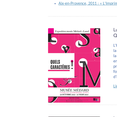
Aix-en-Provence, 2011 : « L'Imprim
L
Q
L’
la
la
en
pr
fo
d
Li