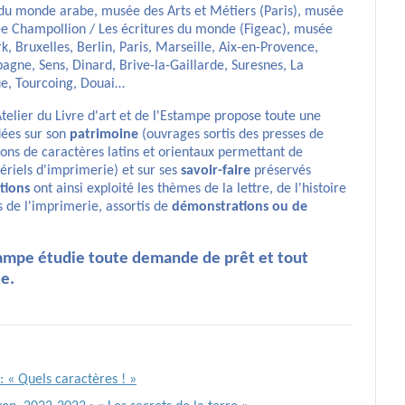
ut du monde arabe, musée des Arts et Métiers (Paris), musée
sée Champollion / Les écritures du monde (Figeac), musée
, Bruxelles, Berlin, Paris, Marseille, Aix-en-Provence,
gne, Sens, Dinard, Brive-la-Gaillarde, Suresnes, La
e, Tourcoing, Douai…
Atelier du Livre d'art et de l'Estampe propose toute une
ées sur son
patrimoine
(ouvrages sortis des presses de
çons de caractères latins et orientaux permettant de
ériels d'imprimerie) et sur ses
savoir-faire
préservés
tions
ont ainsi exploité les thèmes de la lettre, de l'histoire
s de l'imprimerie, assortis de
démonstrations ou de
Estampe étudie toute demande de prêt et tout
e.
 « Quels caractères ! »