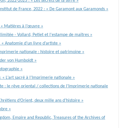
n, 2022-2023 : « Les secrets de la terre »
’Institut de France, 2022 : « De Garamont aux Garamonds »
: « Matières à l’œuvre »
n limitée - Vollard, Petiet et l'estampe de maîtres »
 « Anatomie d’un livre d’artiste »
’Imprimerie nationale : histoire et patrimoine »
nder von Humboldt »
otographie »
 : « L’art sacré à l’Imprimerie nationale »
 : le rêve oriental / collections de l’Imprimerie nationale
hrétiens d’Orient, deux mille ans d’histoire »
mbre »
ngdom, Empire and Republic, Treasures of the Archives of