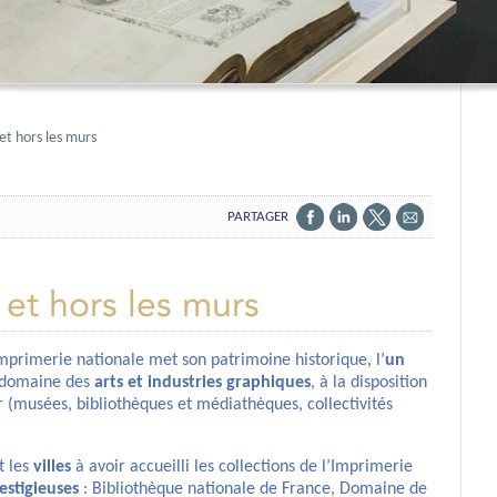
 et hors les murs
PARTAGER
PARTAGER
PARTAGER
PARTAGER
PARTAGER
SUR
SUR
SUR
PAR
FACEBOOK
LINKEDIN
X
EMAIL
 et hors les murs
Imprimerie nationale met son patrimoine historique, l’
un
 domaine des
arts et industries graphiques
, à la disposition
r (musées, bibliothèques et médiathèques, collectivités
t les
villes
à avoir accueilli les collections de l’Imprimerie
estigieuses
: Bibliothèque nationale de France, Domaine de