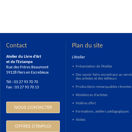
Contact
Plan du site
Atelier du Livre d'Art
L’Atelier
et de l'Estampe
Présentation de l’Atelier
Rue des Frères Beaumont
•
59128 Flers en Escrebieux
Des savoir-faire ancestraux au servi
•
des artistes et des éditeurs
Tél : 03 27 93 70 70
Productions remarquables récentes
Fax : 03 27 93 70 13
•
Résidences d’artistes
•
Maîtres d’Art
•
NOUS CONTACTER
Formations, ateliers pédagogiques
•
Visites
•
OFFRES D'EMPLOI