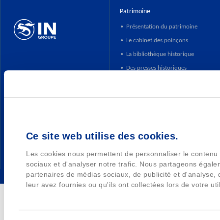
Patrimoine
Présentation du patrimoine
•
Le cabinet des poinçons
•
HTTPS://WWW.INGROUPE.COM
La bibliothèque historique
•
Des presses historiques
•
Catalogue et portail des collections
•
Ce site web utilise des cookies.
Les cookies nous permettent de personnaliser le contenu e
sociaux et d'analyser notre trafic. Nous partageons égalem
partenaires de médias sociaux, de publicité et d'analyse,
leur avez fournies ou qu'ils ont collectées lors de votre uti