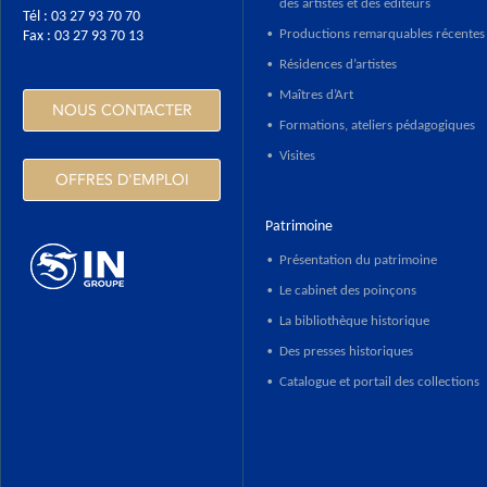
des artistes et des éditeurs
Tél : 03 27 93 70 70
Productions remarquables récentes
Fax : 03 27 93 70 13
•
Résidences d’artistes
•
Maîtres d’Art
•
NOUS CONTACTER
Formations, ateliers pédagogiques
•
Visites
•
OFFRES D'EMPLOI
Patrimoine
Présentation du patrimoine
•
Le cabinet des poinçons
•
HTTPS://WWW.INGROUPE.COM
La bibliothèque historique
•
Des presses historiques
•
Catalogue et portail des collections
•