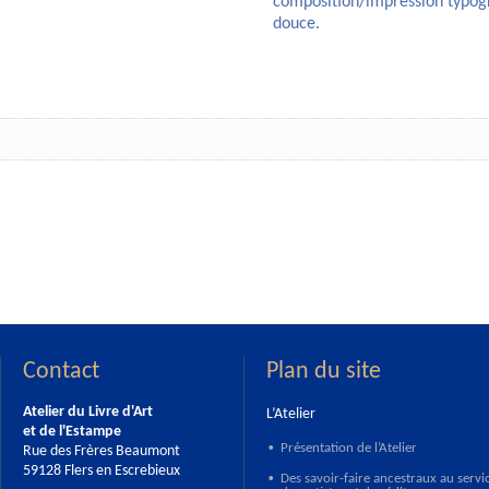
composition/impression typogra
douce.
Contact
Plan du site
Atelier du Livre d'Art
L’Atelier
et de l'Estampe
Présentation de l’Atelier
Rue des Frères Beaumont
•
59128 Flers en Escrebieux
Des savoir-faire ancestraux au servi
•