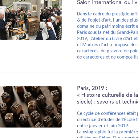
Salon international du liv
Dans le cadre du prestigieux S
& de l’objet d’art, l’un des p
domaine du patrimoine écrit et
Paris sous la nef du Grand-Pala
2019, l’Atelier du Livre d’Art 
et Maîtres d’art a proposé de
caractères, de gravure de poi
de caractères et de compositi
Paris, 2019 :
« Histoire culturelle de 
siècle) : savoirs et tech
Ce cycle de conférences était 
directrice d’études de l’École
entre janvier et juin 2019.
La xylographie fut la premièr