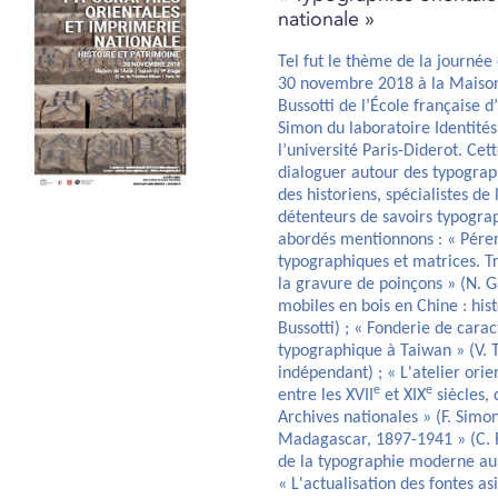
nationale »
Tel fut le thème de la journée
30 novembre 2018 à la Maison 
Bussotti de l’École française 
Simon du laboratoire Identités
l’université Paris-Diderot. Cett
dialoguer autour des typograph
des historiens, spécialistes de
détenteurs de savoirs typogra
abordés mentionnons : « Péren
typographiques et matrices. T
la gravure de poinçons » (N. Ga
mobiles en bois en Chine : hist
Bussotti) ; « Fonderie de cara
typographique à Taiwan » (V. 
indépendant) ; « L'atelier ori
e
e
entre les XVII
et XIX
siècles, 
Archives nationales » (F. Simon
Madagascar, 1897-1941 » (C. R
de la typographie moderne au 
« L'actualisation des fontes as