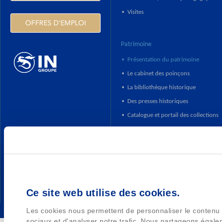
Visites
•
OFFRES D'EMPLOI
Patrimoine
Présentation du patrimoine
•
Le cabinet des poinçons
•
HTTPS://WWW.INGROUPE.COM
La bibliothèque historique
•
Des presses historiques
•
Catalogue et portail des collections
•
Ce site web utilise des cookies.
Les cookies nous permettent de personnaliser le contenu e
sociaux et d'analyser notre trafic. Nous partageons égalem