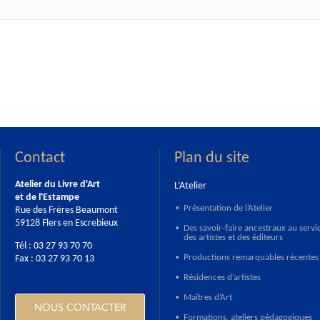
Contact
Plan du site
Atelier du Livre d'Art
L’Atelier
et de l'Estampe
Présentation de l’Atelier
Rue des Frères Beaumont
•
59128 Flers en Escrebieux
Des savoir-faire ancestraux au servi
•
des artistes et des éditeurs
Tél : 03 27 93 70 70
Productions remarquables récentes
Fax : 03 27 93 70 13
•
Résidences d’artistes
•
Maîtres d’Art
•
NOUS CONTACTER
Formations, ateliers pédagogiques
•