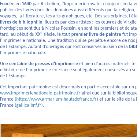
Fondée en
1640
par Richelieu, l’Imprimerie royale a toujours eu la 
publier des livres dans des domaines aussi différents que la religion, l’
voyages, la littérature, les arts graphiques, etc. Dès ses origines, l’é
livres de bibliophilie
illustrés par des artistes : les œuvres de Virgil
frontispices sont dus à Nicolas Poussin, en sont les premiers et écla
e
tard, au début du XX
siècle, le tout
premier livre de peintre
fut imp
l’Imprimerie nationale. Une tradition qui se perpétue encore de nos jo
de l’Estampe. Autant d’ouvrages qui sont conservés au sein de la
bib
l’Imprimerie nationale.
Une
centaine de presses d’imprimerie
et bien d’autres matériels té
d’histoire de l’imprimerie en France sont également conservés au sein 
de l’Estampe.
Cet important patrimoine est désormais en partie accessible sur un p
www.imprimerienationale-patrimoine.fr
ainsi que sur la bibliothèq
France
(https://www.armarium-hautsdefrance.fr)
et sur le site de la
France
(gallica.bnf.fr)
.