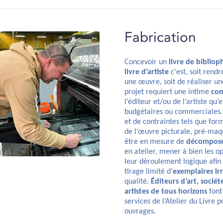
Fabrication
Concevoir un
livre de biblioph
livre d’artiste
c'est, soit rendr
une œuvre, soit de réaliser u
projet requiert une intime
com
l’éditeur et/ou de l’artiste qu’e
budgétaires ou commerciales. P
et de contraintes tels que for
de l’œuvre picturale, pré-maq
être en mesure de
décompose
en atelier, mener à bien les o
leur déroulement logique afin 
tirage limité d'
exemplaires ir
qualité.
Éditeurs d’art, société
artistes de tous horizons
font
services de l’Atelier du Livre 
ouvrages.