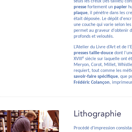
seuls les creux (les tailles) c
presse
fortement un
papier
hu
plaque
, il pénètre dans les cr
était déposée. Le dépôt d'encr
une couche qui varie selon les
permet au graveur d'obtenir 
profonds et veloutés.
L’Atelier du Livre d’Art et de 
presses taille-douce
dont l’un
e
XVIII
siècle sur laquelle ont 
Meryon, Corot, Millet, Whistle
requiert, tout comme les méti
savoir-faire spécifique
, que p
Frédéric Colançon
, imprimeur
Lithographie
Procédé d'impression consista