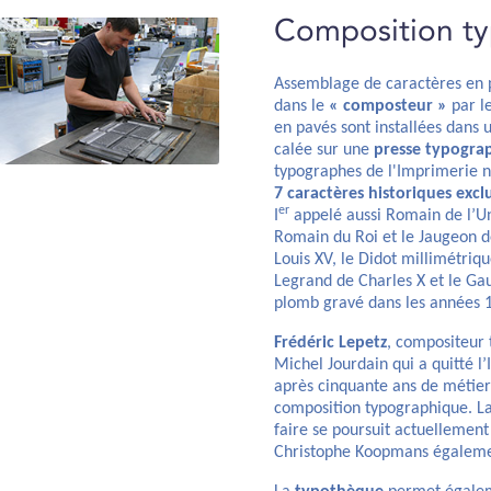
Composition t
Assemblage de caractères en p
dans le
« composteur »
par le
en pavés sont installées dans 
calée sur une
presse typogra
typographes de l'Imprimerie na
7 caractères historiques exclu
er
I
appelé aussi Romain de l’Un
Romain du Roi et le Jaugeon de
Louis XV, le Didot millimétriq
Legrand de Charles X et le Gau
plomb gravé dans les années 
Frédéric Lepetz
, compositeur 
Michel Jourdain qui a quitté l
après cinquante ans de métier
composition typographique. La
faire se poursuit actuellement
Christophe Koopmans égaleme