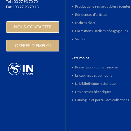
Tél : 03 27 93 70 70
Productions remarquables récentes
Fax : 03 27 93 70 13
•
Résidences d’artistes
•
Maîtres d’Art
•
NOUS CONTACTER
Formations, ateliers pédagogiques
•
Visites
•
OFFRES D'EMPLOI
Patrimoine
Présentation du patrimoine
•
Le cabinet des poinçons
•
HTTPS://WWW.INGROUPE.COM
La bibliothèque historique
•
Des presses historiques
•
Catalogue et portail des collections
•