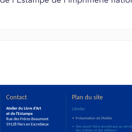
Contact
Plan du site
Atelier du Livre d'Art
L’Atelier
et de l'Estampe
Présentation de l’Atelier
Rue des Frères Beaumont
•
59128 Flers en Escrebieux
Des savoir-faire ancestraux au servi
•
des artistes et des éditeurs