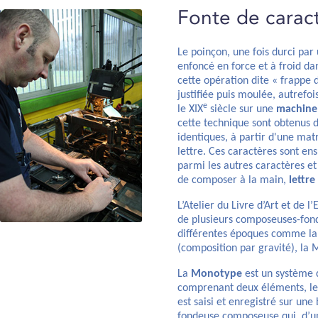
Fonte de carac
Le poinçon, une fois durci par
enfoncé en force et à froid da
cette opération dite « frappe d
justifiée puis moulée, autrefo
e
le XIX
siècle sur une
machine
cette technique sont obtenus 
identiques, à partir d'une mat
lettre. Ces caractères sont ens
parmi les autres caractères e
de composer à la main,
lettre
L’Atelier du Livre d’Art et de
de plusieurs composeuses-fo
différentes époques comme la
(composition par gravité), la 
La
Monotype
est un système
comprenant deux éléments, le 
est saisi et enregistré sur une
fondeuse composeuse qui, d’