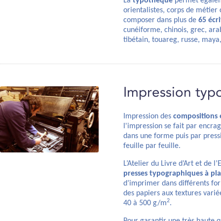
La
typothèque
permet égalem
orientalistes, corps de métier
composer dans plus de
65 écr
cunéiforme, chinois, grec, arab
tibétain, touareg, russe, maya
Impression typ
Impression des
compositions e
l'impression se fait par encra
dans une forme puis par press
feuille par feuille.
L’Atelier du Livre d’Art et de 
presses typographiques à pla
d’imprimer dans différents fo
des papiers aux textures vari
2
40 à 500 g/m
.