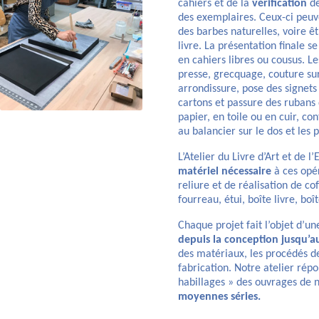
cahiers et de la
vérification
de
des exemplaires. Ceux-ci peuv
des barbes naturelles, voire 
livre. La présentation finale s
en cahiers libres ou cousus. L
presse, grecquage, couture sur
arrondissure, pose des signets 
cartons et passure des rubans
papier, en toile ou en cuir, co
au balancier sur le dos et les 
L’Atelier du Livre d’Art et de 
matériel nécessaire
à ces opé
reliure et de réalisation de cof
fourreau, étui, boîte livre, boît
Chaque projet fait l’objet d’u
depuis la conception jusqu’
des matériaux, les procédés 
fabrication. Notre atelier rép
habillages » des ouvrages de 
moyennes séries.