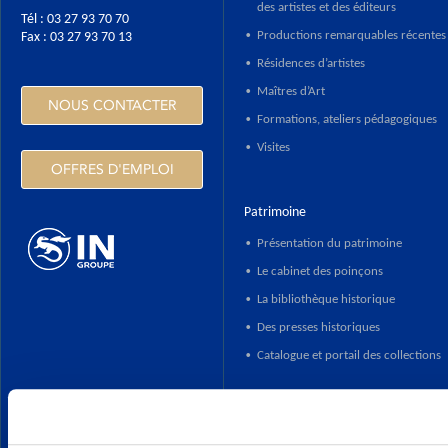
des artistes et des éditeurs
Tél : 03 27 93 70 70
Productions remarquables récentes
Fax : 03 27 93 70 13
•
Résidences d’artistes
•
Maîtres d’Art
•
NOUS CONTACTER
Formations, ateliers pédagogiques
•
Visites
•
OFFRES D'EMPLOI
Patrimoine
Présentation du patrimoine
•
Le cabinet des poinçons
•
HTTPS://WWW.INGROUPE.COM
La bibliothèque historique
•
Des presses historiques
•
Catalogue et portail des collections
•