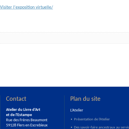
Visiter l'exposition virtuelle/
Contact
Plan du site
Atelier du Livre d'Art
L’Atelier
et de l'Estampe
Présentation de l’Atelier
Rue des Frères Beaumont
•
59128 Flers en Escrebieux
Des savoir-faire ancestraux au servi
•