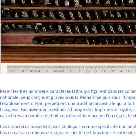
Parmi les très nombreux caractères latins qui figurent dans les colle
nationale, ceux conçus et gravés sous la Monarchie puis sous l’Empir
l’établissement d’État, perpétuent une tradition ancestrale qui a fait 
française. Exclusivement destinés à l’usage de l’Imprimerie royale, i
caractères au nombre de huit constituent la marque d’un règne, le s
Ces caractères possèdent pour la plupart comme spécificité une petit
bas de casse ou minuscule, signe distinctif de l’Imprimerie nationale.