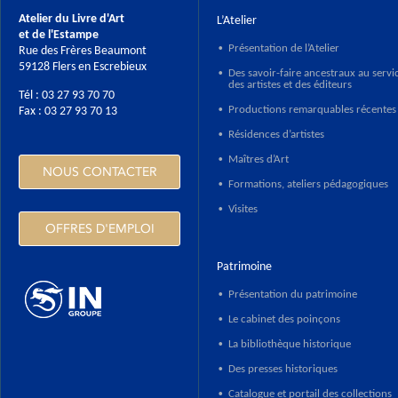
Atelier du Livre d'Art
L’Atelier
et de l'Estampe
Présentation de l’Atelier
Rue des Frères Beaumont
•
59128 Flers en Escrebieux
Des savoir-faire ancestraux au servi
•
des artistes et des éditeurs
Tél : 03 27 93 70 70
Productions remarquables récentes
Fax : 03 27 93 70 13
•
Résidences d’artistes
•
Maîtres d’Art
•
NOUS CONTACTER
Formations, ateliers pédagogiques
•
Visites
•
OFFRES D'EMPLOI
Patrimoine
Présentation du patrimoine
•
Le cabinet des poinçons
•
HTTPS://WWW.INGROUPE.COM
La bibliothèque historique
•
Des presses historiques
•
Catalogue et portail des collections
•