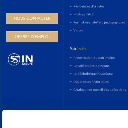
Résidences d’artistes
•
Maîtres d’Art
•
NOUS CONTACTER
Formations, ateliers pédagogiques
•
Visites
•
OFFRES D'EMPLOI
Patrimoine
Présentation du patrimoine
•
Le cabinet des poinçons
•
HTTPS://WWW.INGROUPE.COM
La bibliothèque historique
•
Des presses historiques
•
Catalogue et portail des collections
•