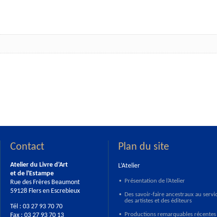
Contact
Plan du site
Atelier du Livre d'Art
L’Atelier
et de l'Estampe
Présentation de l’Atelier
Rue des Frères Beaumont
•
59128 Flers en Escrebieux
Des savoir-faire ancestraux au servi
•
des artistes et des éditeurs
Tél : 03 27 93 70 70
Productions remarquables récentes
Fax : 03 27 93 70 13
•